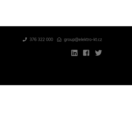
376 322 000
group@elektro-kt.cz