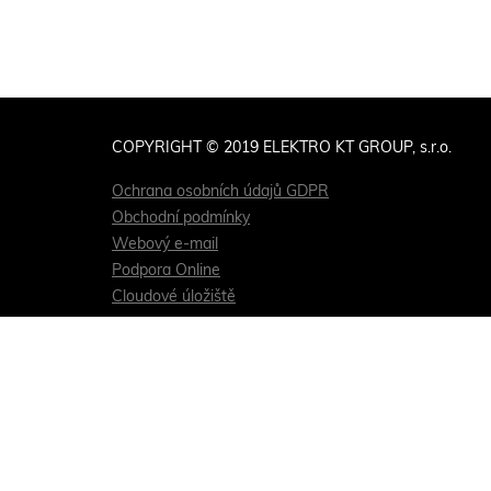
COPYRIGHT © 2019 ELEKTRO KT GROUP, s.r.o.
Ochrana osobních údajů GDPR
Obchodní podmínky
Webový e-mail
Podpora Online
Cloudové úložiště