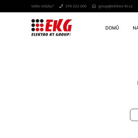
Máte otázky?
376 322 000
group@elektro-kt.cz
DOMŮ
N