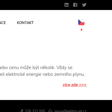
NCE
KONTAKT
nebo cenu může být několik. Vždy se
eli elektrické energie nebo zemního plynu.
více zde >>>
376 322 000
group@elektro-kt.cz