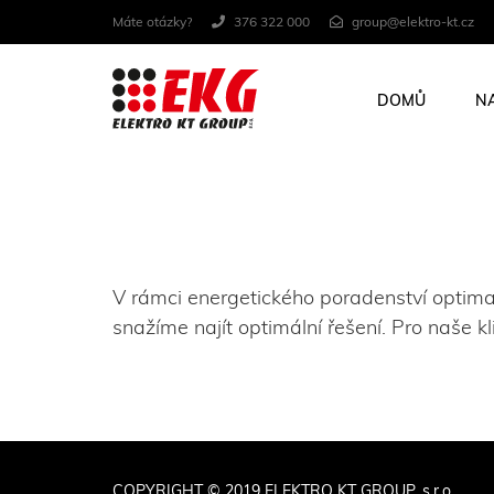
Máte otázky?
376 322 000
group@elektro-kt.cz
DOMŮ
N
V rámci energetického poradenství optima
snažíme najít optimální řešení. Pro naše k
COPYRIGHT © 2019 ELEKTRO KT GROUP, s.r.o.